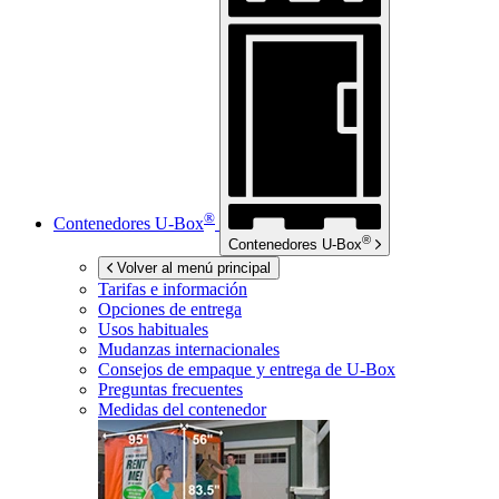
®
Contenedores
U-Box
®
Contenedores
U-Box
Volver al menú principal
Tarifas e información
Opciones de entrega
Usos habituales
Mudanzas internacionales
Consejos de empaque y entrega de
U-Box
Preguntas frecuentes
Medidas del contenedor