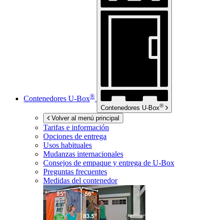
®
Contenedores
U-Box
®
Contenedores
U-Box
Volver al menú principal
Tarifas e información
Opciones de entrega
Usos habituales
Mudanzas internacionales
Consejos de empaque y entrega de
U-Box
Preguntas frecuentes
Medidas del contenedor