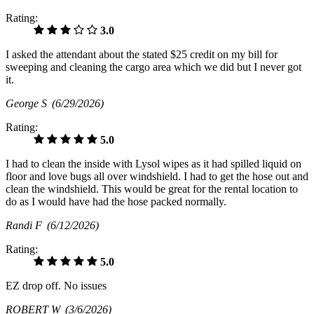
Rating:
3.0
I asked the attendant about the stated $25 credit on my bill for
sweeping and cleaning the cargo area which we did but I never got
it.
George S
(6/29/2026)
Rating:
5.0
I had to clean the inside with Lysol wipes as it had spilled liquid on
floor and love bugs all over windshield. I had to get the hose out and
clean the windshield. This would be great for the rental location to
do as I would have had the hose packed normally.
Randi F
(6/12/2026)
Rating:
5.0
EZ drop off. No issues
ROBERT W
(3/6/2026)