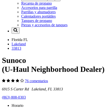
Recarga de propano
Accesorios para parrilla
Parrillas y ahumadores
Calentadores portátiles
Tanques de propano
Piezas y accesorios de tanques
Florida
FL
Lakeland
33813
Sunoco
(U-Haul Neighborhood Dealer)
76 comentarios
6915 S Carter Rd Lakeland, FL 33813
(863) 808-0303
Horario