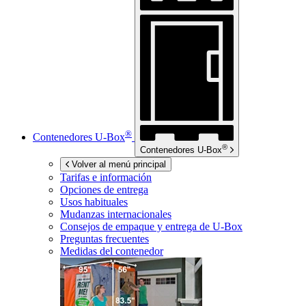
®
Contenedores
U-Box
®
Contenedores
U-Box
Volver al menú principal
Tarifas e información
Opciones de entrega
Usos habituales
Mudanzas internacionales
Consejos de empaque y entrega de
U-Box
Preguntas frecuentes
Medidas del contenedor