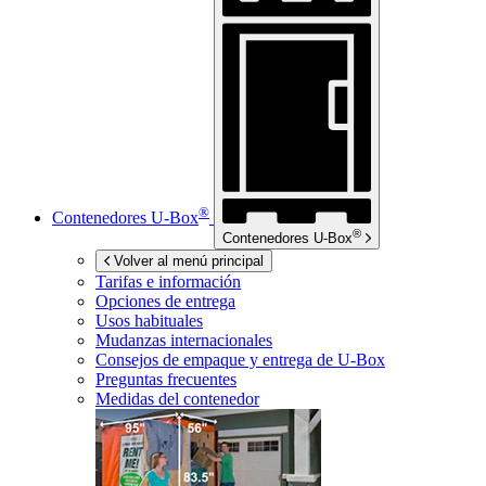
®
Contenedores
U-Box
®
Contenedores
U-Box
Volver al menú principal
Tarifas e información
Opciones de entrega
Usos habituales
Mudanzas internacionales
Consejos de empaque y entrega de
U-Box
Preguntas frecuentes
Medidas del contenedor