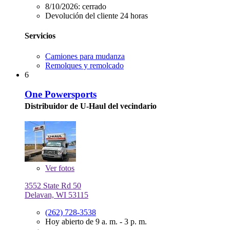
8/10/2026:
cerrado
Devolución del cliente 24 horas
Servicios
Camiones para mudanza
Remolques y remolcado
6
One Powersports
Distribuidor de U-Haul del vecindario
Ver
fotos
3552 State Rd 50
Delavan, WI 53115
(262) 728-3538
Hoy abierto de 9 a. m. - 3 p. m.