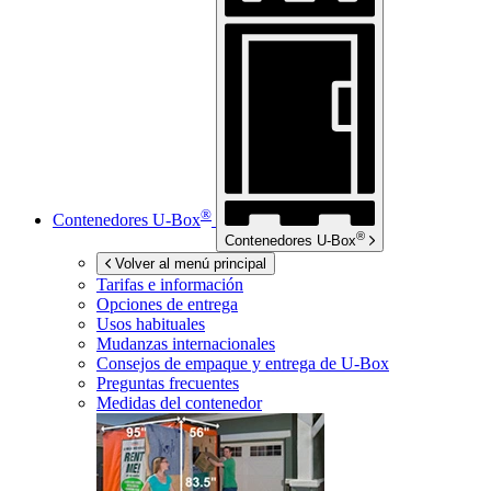
®
Contenedores
U-Box
®
Contenedores
U-Box
Volver al menú principal
Tarifas e información
Opciones de entrega
Usos habituales
Mudanzas internacionales
Consejos de empaque y entrega de
U-Box
Preguntas frecuentes
Medidas del contenedor