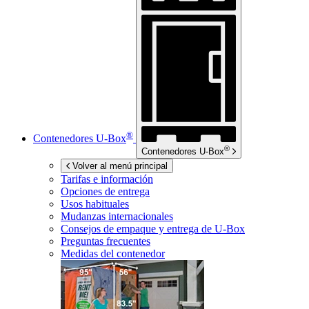
®
Contenedores
U-Box
®
Contenedores
U-Box
Volver al menú principal
Tarifas e información
Opciones de entrega
Usos habituales
Mudanzas internacionales
Consejos de empaque y entrega de
U-Box
Preguntas frecuentes
Medidas del contenedor