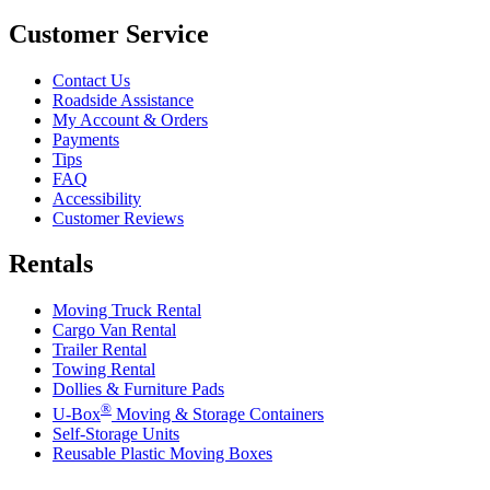
Customer Service
Contact Us
Roadside Assistance
My Account & Orders
Payments
Tips
FAQ
Accessibility
Customer Reviews
Rentals
Moving Truck Rental
Cargo Van Rental
Trailer Rental
Towing Rental
Dollies & Furniture Pads
®
U-Box
Moving & Storage Containers
Self-Storage Units
Reusable Plastic Moving Boxes