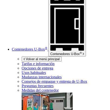
®
Contenedores
U-Box
®
Contenedores
U-Box
Volver al menú principal
Tarifas e información
Opciones de entrega
Usos habituales
Mudanzas internacionales
Consejos de empaque y entrega de
U-Box
Preguntas frecuentes
Medidas del contenedor