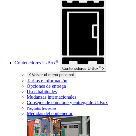
®
Contenedores
U-Box
®
Contenedores
U-Box
Volver al menú principal
Tarifas e información
Opciones de entrega
Usos habituales
Mudanzas internacionales
Consejos de empaque y entrega de
U-Box
Preguntas frecuentes
Medidas del contenedor