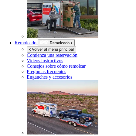
Remolcado
Remolcado
Volver al menú principal
Comienza una reservación
Videos instructivos
Consejos sobre cómo remolcar
Preguntas frecuentes
Enganches y accesorios