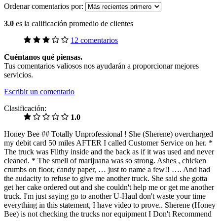
Ordenar comentarios por:
3.0
es la calificación promedio de clientes
12 comentarios
Cuéntanos qué piensas.
Tus comentarios valiosos nos ayudarán a proporcionar mejores
servicios.
Escribir un comentario
Clasificación:
1.0
Honey Bee ## Totally Unprofessional ! She (Sherene) overcharged
my debit card 50 miles AFTER I called Customer Service on her. *
The truck was Filthy inside and the back as if it was used and never
cleaned. * The smell of marijuana was so strong. Ashes , chicken
crumbs on floor, candy paper, … just to name a few!! …. And had
the audacity to refuse to give me another truck. She said she gotta
get her cake ordered out and she couldn't help me or get me another
truck. I'm just saying go to another U-Haul don't waste your time
everything in this statement, I have video to prove.. Sherene (Honey
Bee) is not checking the trucks nor equipment I Don't Recommend