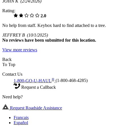
JOHN K
(2/24/2026)
Rating:
2.0
No help from staff. Keybox hard to find attached to a tree.
JEFFREY B
(10/1/2025)
No
reviews have been submitted for this location.
View more reviews
Back
To Top
Contact Us
®
1-800-GO-U-HAUL
(1-800-468-4285)
Request a Callback
Need help?
Request Roadside Assistance
Français
Español