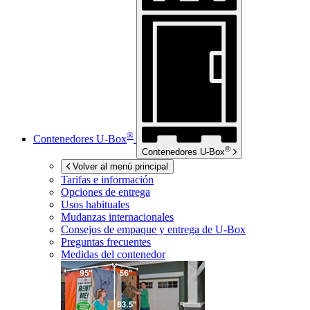
®
Contenedores
U-Box
®
Contenedores
U-Box
Volver al menú principal
Tarifas e información
Opciones de entrega
Usos habituales
Mudanzas internacionales
Consejos de empaque y entrega de
U-Box
Preguntas frecuentes
Medidas del contenedor