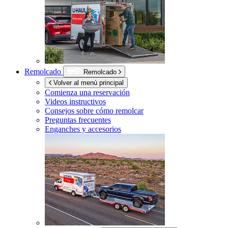
Remolcado
Remolcado
Volver al menú principal
Comienza una reservación
Videos instructivos
Consejos sobre cómo remolcar
Preguntas frecuentes
Enganches y accesorios