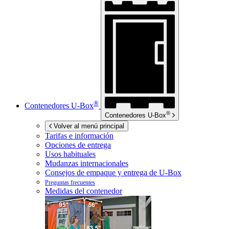
®
Contenedores
U-Box
®
Contenedores
U-Box
Volver al menú principal
Tarifas e información
Opciones de entrega
Usos habituales
Mudanzas internacionales
Consejos de empaque y entrega de
U-Box
Preguntas frecuentes
Medidas del contenedor