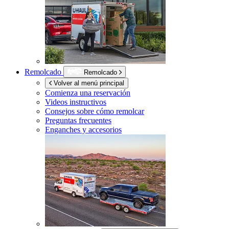
Remolcado
Remolcado
Volver al menú principal
Comienza una reservación
Videos instructivos
Consejos sobre cómo remolcar
Preguntas frecuentes
Enganches y accesorios