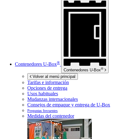
®
Contenedores
U-Box
®
Contenedores
U-Box
Volver al menú principal
Tarifas e información
Opciones de entrega
Usos habituales
Mudanzas internacionales
Consejos de empaque y entrega de
U-Box
Preguntas frecuentes
Medidas del contenedor