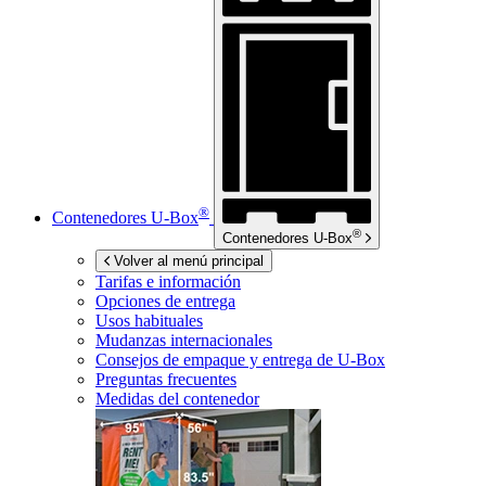
®
Contenedores
U-Box
®
Contenedores
U-Box
Volver al menú principal
Tarifas e información
Opciones de entrega
Usos habituales
Mudanzas internacionales
Consejos de empaque y entrega de
U-Box
Preguntas frecuentes
Medidas del contenedor