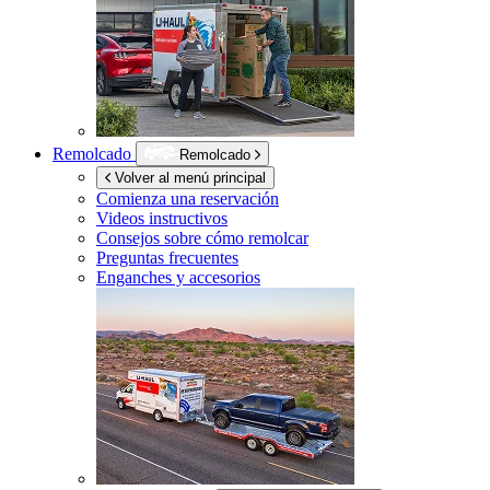
Remolcado
Remolcado
Volver al menú principal
Comienza una reservación
Videos instructivos
Consejos sobre cómo remolcar
Preguntas frecuentes
Enganches y accesorios