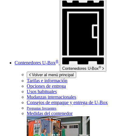
®
Contenedores
U-Box
®
Contenedores
U-Box
Volver al menú principal
Tarifas e información
Opciones de entrega
Usos habituales
Mudanzas internacionales
Consejos de empaque y entrega de
U-Box
Preguntas frecuentes
Medidas del contenedor