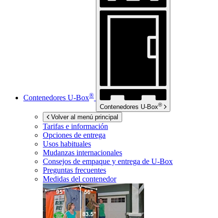
®
Contenedores
U-Box
®
Contenedores
U-Box
Volver al menú principal
Tarifas e información
Opciones de entrega
Usos habituales
Mudanzas internacionales
Consejos de empaque y entrega de
U-Box
Preguntas frecuentes
Medidas del contenedor