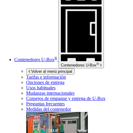
®
Contenedores
U-Box
®
Contenedores
U-Box
Volver al menú principal
Tarifas e información
Opciones de entrega
Usos habituales
Mudanzas internacionales
Consejos de empaque y entrega de
U-Box
Preguntas frecuentes
Medidas del contenedor