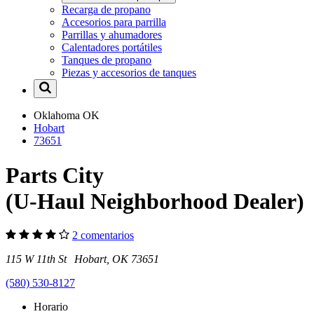
Recarga de propano
Accesorios para parrilla
Parrillas y ahumadores
Calentadores portátiles
Tanques de propano
Piezas y accesorios de tanques
Oklahoma
OK
Hobart
73651
Parts City
(U-Haul Neighborhood Dealer)
2 comentarios
115 W 11th St Hobart, OK 73651
(580) 530-8127
Horario