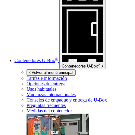
®
Contenedores
U-Box
®
Contenedores
U-Box
Volver al menú principal
Tarifas e información
Opciones de entrega
Usos habituales
Mudanzas internacionales
Consejos de empaque y entrega de
U-Box
Preguntas frecuentes
Medidas del contenedor