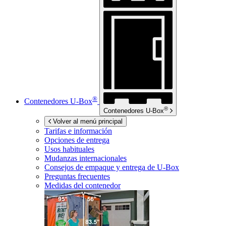
®
Contenedores
U-Box
®
Contenedores
U-Box
Volver al menú principal
Tarifas e información
Opciones de entrega
Usos habituales
Mudanzas internacionales
Consejos de empaque y entrega de
U-Box
Preguntas frecuentes
Medidas del contenedor