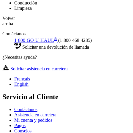
Conducción
Limpieza
Volver
arriba
Contáctanos
®
1-800-GO-U-HAUL
(1-800-468-4285)
Solicitar una devolución de llamada
¿Necesitas ayuda?
Solicitar asistencia en carretera
Français
English
Servicio al Cliente
Contáctanos
Asistencia en carretera
Mi cuenta y pedidos
Pagos
Consejos