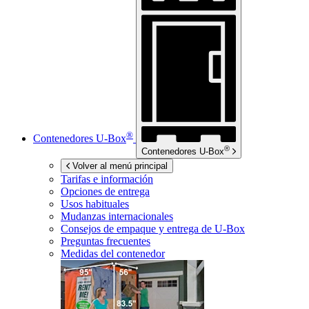
®
Contenedores
U-Box
®
Contenedores
U-Box
Volver al menú principal
Tarifas e información
Opciones de entrega
Usos habituales
Mudanzas internacionales
Consejos de empaque y entrega de
U-Box
Preguntas frecuentes
Medidas del contenedor