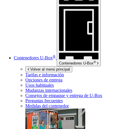
®
Contenedores
U-Box
®
Contenedores
U-Box
Volver al menú principal
Tarifas e información
Opciones de entrega
Usos habituales
Mudanzas internacionales
Consejos de empaque y entrega de
U-Box
Preguntas frecuentes
Medidas del contenedor