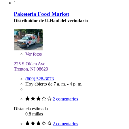
1
Paketeria Food Market
Distribuidor de U-Haul del vecindario
Ver
fotos
225 S Olden Ave
Trenton, NJ 08629
(609) 528-3073
Hoy abierto de 7 a. m. - 4 p. m.
2 comentarios
Distancia estimada
0.8 millas
2 comentarios