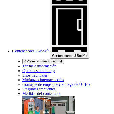
®
Contenedores
U-Box
®
Contenedores
U-Box
Volver al menú principal
Tarifas e información
Opciones de entrega
Usos habituales
Mudanzas internacionales
Consejos de empaque y entrega de
U-Box
Preguntas frecuentes
Medidas del contenedor