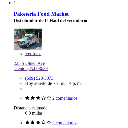
1
Paketeria Food Market
Distribuidor de U-Haul del vecindario
Ver
fotos
225 S Olden Ave
Trenton, NJ 08629
(609) 528-3073
Hoy abierto de 7 a. m. - 4 p. m.
2 comentarios
Distancia estimada
0.8 millas
2 comentarios