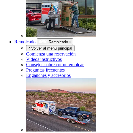
Remolcado
Remolcado
Volver al menú principal
Comienza una reservación
Videos instructivos
Consejos sobre cómo remolcar
Preguntas frecuentes
Enganches y accesorios