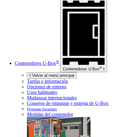
®
Contenedores
U-Box
®
Contenedores
U-Box
Volver al menú principal
Tarifas e información
Opciones de entrega
Usos habituales
Mudanzas internacionales
Consejos de empaque y entrega de
U-Box
Preguntas frecuentes
Medidas del contenedor