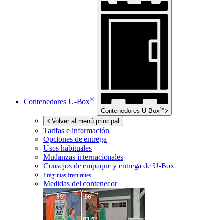
®
Contenedores
U-Box
®
Contenedores
U-Box
Volver al menú principal
Tarifas e información
Opciones de entrega
Usos habituales
Mudanzas internacionales
Consejos de empaque y entrega de
U-Box
Preguntas frecuentes
Medidas del contenedor