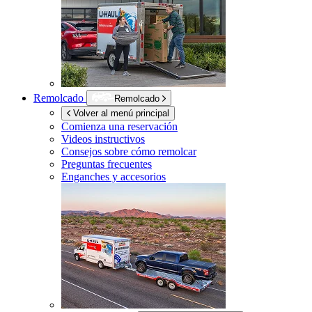
Remolcado
Remolcado
Volver al menú principal
Comienza una reservación
Videos instructivos
Consejos sobre cómo remolcar
Preguntas frecuentes
Enganches y accesorios