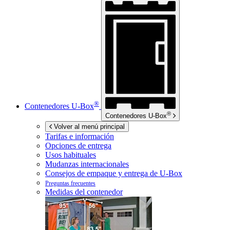
®
Contenedores
U-Box
®
Contenedores
U-Box
Volver al menú principal
Tarifas e información
Opciones de entrega
Usos habituales
Mudanzas internacionales
Consejos de empaque y entrega de
U-Box
Preguntas frecuentes
Medidas del contenedor