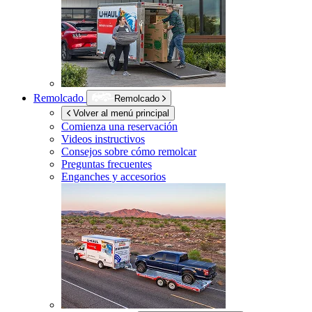
Remolcado
Remolcado
Volver al menú principal
Comienza una reservación
Videos instructivos
Consejos sobre cómo remolcar
Preguntas frecuentes
Enganches y accesorios