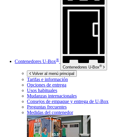
®
Contenedores
U-Box
®
Contenedores
U-Box
Volver al menú principal
Tarifas e información
Opciones de entrega
Usos habituales
Mudanzas internacionales
Consejos de empaque y entrega de
U-Box
Preguntas frecuentes
Medidas del contenedor