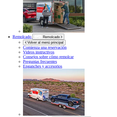
Remolcado
Remolcado
Volver al menú principal
Comienza una reservación
Videos instructivos
Consejos sobre cómo remolcar
Preguntas frecuentes
Enganches y accesorios