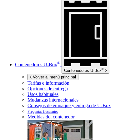
®
Contenedores
U-Box
®
Contenedores
U-Box
Volver al menú principal
Tarifas e información
Opciones de entrega
Usos habituales
Mudanzas internacionales
Consejos de empaque y entrega de
U-Box
Preguntas frecuentes
Medidas del contenedor