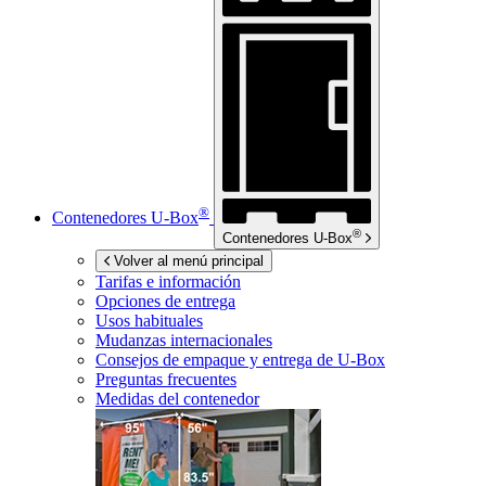
®
Contenedores
U-Box
®
Contenedores
U-Box
Volver al menú principal
Tarifas e información
Opciones de entrega
Usos habituales
Mudanzas internacionales
Consejos de empaque y entrega de
U-Box
Preguntas frecuentes
Medidas del contenedor