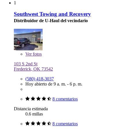
1
Southwest Towing and Recovery
Distribuidor de U-Haul del vecindario
Ver
fotos
103 S 2nd St
Frederick, OK 73542
(580) 418-3037
Hoy abierto de 9 a. m. - 6 p. m.
8 comentarios
Distancia estimada
0.6 millas
8 comentarios