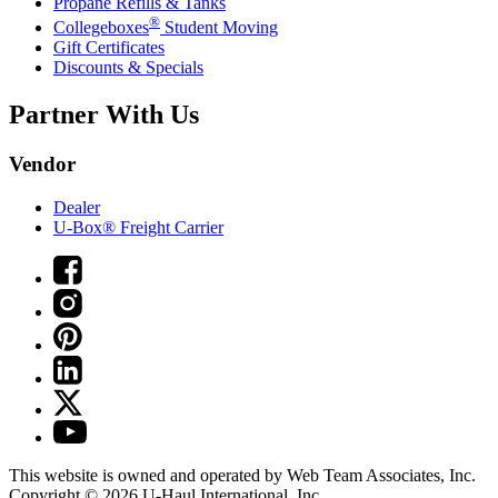
Propane Refills & Tanks
®
Collegeboxes
Student Moving
Gift Certificates
Discounts & Specials
Partner With Us
Vendor
Dealer
U-Box® Freight Carrier
This website is owned and operated by Web Team Associates, Inc.
Copyright © 2026
U-Haul
International, Inc.