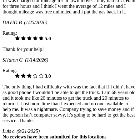
I I was charged for mileage for in town move. I only had to U-Haul
for three hours and I think I went the average of 12 miles and I
thought mileage was free unlimited and I put the gas back in it.
DAVID B
(1/25/2026)
Rating:
5.0
Thank for your help!
SHaron G
(1/14/2026)
Rating:
3.0
The only thing I had difficulty with was the fact that if I didn’t have
as good phone I wouldn’t be able to get the truck. I am 68 years old
and it took me like 20 minutes to get the truck and 20 minutes to
return it. Lost more time than I expected and no one available to
help me. It was a nightmare. Company trying to save money and if
the person isn’t computer savvy, it’s going to be hard to get the best
service. Thanks
Luis c
(9/21/2025)
No
reviews have been submitted for this location.