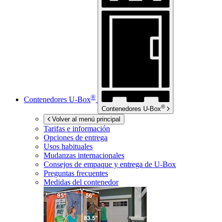
®
Contenedores
U-Box
®
Contenedores
U-Box
Volver al menú principal
Tarifas e información
Opciones de entrega
Usos habituales
Mudanzas internacionales
Consejos de empaque y entrega de
U-Box
Preguntas frecuentes
Medidas del contenedor