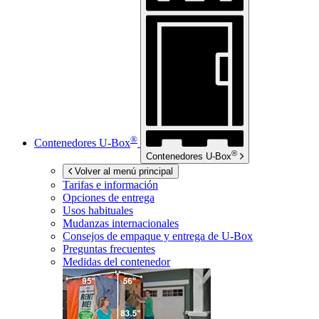
®
Contenedores
U-Box
®
Contenedores
U-Box
Volver al menú principal
Tarifas e información
Opciones de entrega
Usos habituales
Mudanzas internacionales
Consejos de empaque y entrega de
U-Box
Preguntas frecuentes
Medidas del contenedor