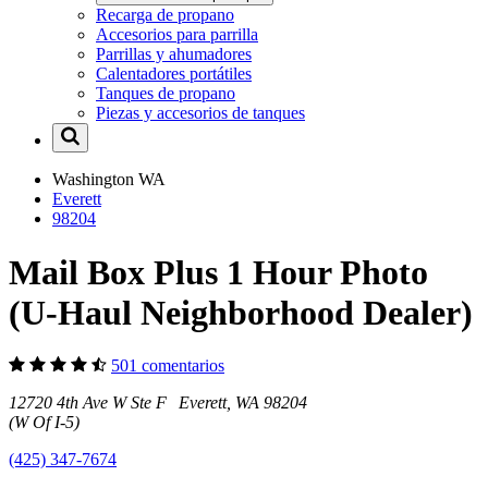
Recarga de propano
Accesorios para parrilla
Parrillas y ahumadores
Calentadores portátiles
Tanques de propano
Piezas y accesorios de tanques
Washington
WA
Everett
98204
Mail Box Plus 1 Hour Photo
(U-Haul Neighborhood Dealer)
501 comentarios
12720 4th Ave W Ste F Everett, WA 98204
(W Of I-5)
(425) 347-7674