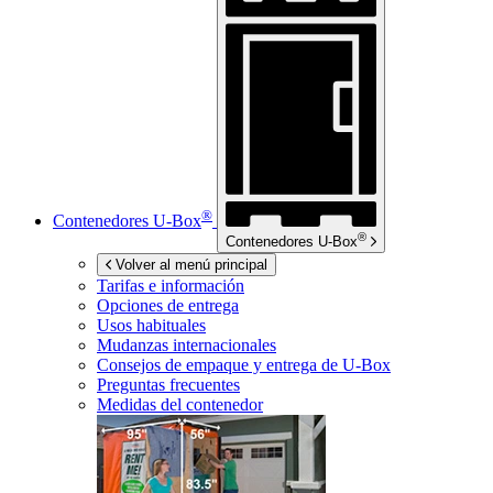
®
Contenedores
U-Box
®
Contenedores
U-Box
Volver al menú principal
Tarifas e información
Opciones de entrega
Usos habituales
Mudanzas internacionales
Consejos de empaque y entrega de
U-Box
Preguntas frecuentes
Medidas del contenedor