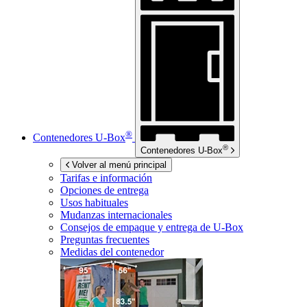
®
Contenedores
U-Box
®
Contenedores
U-Box
Volver al menú principal
Tarifas e información
Opciones de entrega
Usos habituales
Mudanzas internacionales
Consejos de empaque y entrega de
U-Box
Preguntas frecuentes
Medidas del contenedor