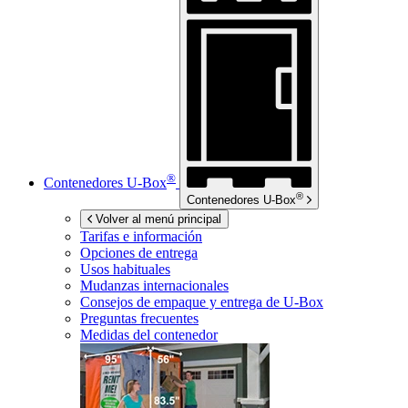
®
Contenedores
U-Box
®
Contenedores
U-Box
Volver al menú principal
Tarifas e información
Opciones de entrega
Usos habituales
Mudanzas internacionales
Consejos de empaque y entrega de
U-Box
Preguntas frecuentes
Medidas del contenedor