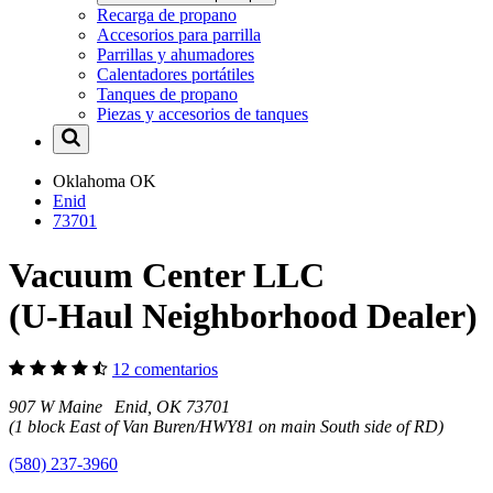
Recarga de propano
Accesorios para parrilla
Parrillas y ahumadores
Calentadores portátiles
Tanques de propano
Piezas y accesorios de tanques
Oklahoma
OK
Enid
73701
Vacuum Center LLC
(U-Haul Neighborhood Dealer)
12 comentarios
907 W Maine Enid, OK 73701
(1 block East of Van Buren/HWY81 on main South side of RD)
(580) 237-3960