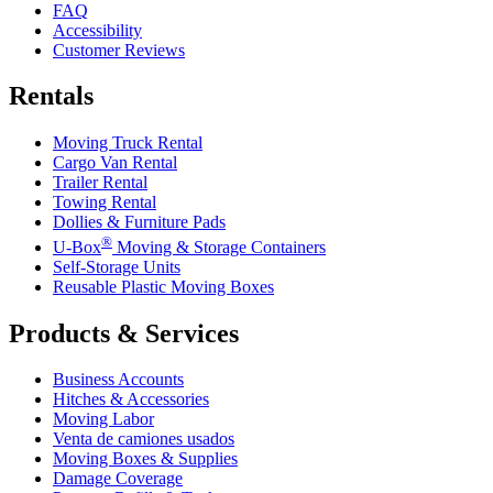
FAQ
Accessibility
Customer Reviews
Rentals
Moving Truck Rental
Cargo Van Rental
Trailer Rental
Towing Rental
Dollies & Furniture Pads
®
U-Box
Moving & Storage Containers
Self-Storage Units
Reusable Plastic Moving Boxes
Products & Services
Business Accounts
Hitches & Accessories
Moving Labor
Venta de camiones usados
Moving Boxes & Supplies
Damage Coverage