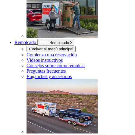
Remolcado
Remolcado
Volver al menú principal
Comienza una reservación
Videos instructivos
Consejos sobre cómo remolcar
Preguntas frecuentes
Enganches y accesorios