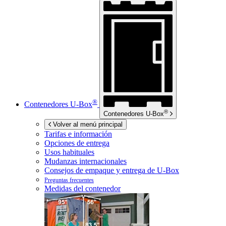
®
Contenedores
U-Box
®
Contenedores
U-Box
Volver al menú principal
Tarifas e información
Opciones de entrega
Usos habituales
Mudanzas internacionales
Consejos de empaque y entrega de
U-Box
Preguntas frecuentes
Medidas del contenedor