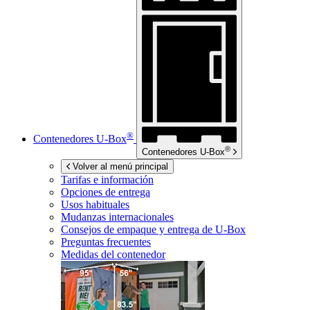
®
Contenedores
U-Box
®
Contenedores
U-Box
Volver al menú principal
Tarifas e información
Opciones de entrega
Usos habituales
Mudanzas internacionales
Consejos de empaque y entrega de
U-Box
Preguntas frecuentes
Medidas del contenedor