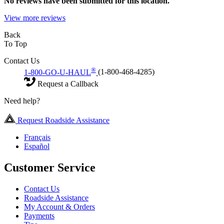
No
reviews have been submitted for this location.
View more reviews
Back
To Top
Contact Us
®
1-800-GO-U-HAUL
(1-800-468-4285)
Request a Callback
Need help?
Request Roadside Assistance
Français
Español
Customer Service
Contact Us
Roadside Assistance
My Account & Orders
Payments