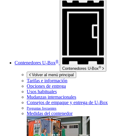
®
Contenedores
U-Box
®
Contenedores
U-Box
Volver al menú principal
Tarifas e información
Opciones de entrega
Usos habituales
Mudanzas internacionales
Consejos de empaque y entrega de
U-Box
Preguntas frecuentes
Medidas del contenedor