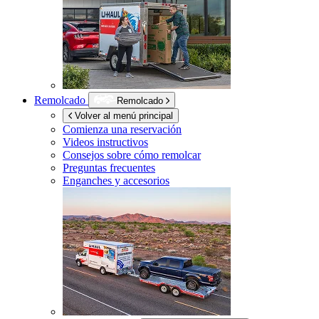
Remolcado
Remolcado
Volver al menú principal
Comienza una reservación
Videos instructivos
Consejos sobre cómo remolcar
Preguntas frecuentes
Enganches y accesorios