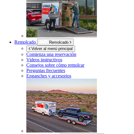
Remolcado
Remolcado
Volver al menú principal
Comienza una reservación
Videos instructivos
Consejos sobre cómo remolcar
Preguntas frecuentes
Enganches y accesorios