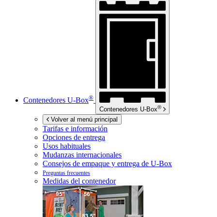
®
Contenedores
U-Box
®
Contenedores
U-Box
Volver al menú principal
Tarifas e información
Opciones de entrega
Usos habituales
Mudanzas internacionales
Consejos de empaque y entrega de
U-Box
Preguntas frecuentes
Medidas del contenedor