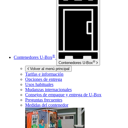
®
Contenedores
U-Box
®
Contenedores
U-Box
Volver al menú principal
Tarifas e información
Opciones de entrega
Usos habituales
Mudanzas internacionales
Consejos de empaque y entrega de
U-Box
Preguntas frecuentes
Medidas del contenedor