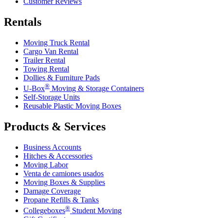
Customer Reviews
Rentals
Moving Truck Rental
Cargo Van Rental
Trailer Rental
Towing Rental
Dollies & Furniture Pads
®
U-Box
Moving & Storage Containers
Self-Storage Units
Reusable Plastic Moving Boxes
Products & Services
Business Accounts
Hitches & Accessories
Moving Labor
Venta de camiones usados
Moving Boxes & Supplies
Damage Coverage
Propane Refills & Tanks
®
Collegeboxes
Student Moving