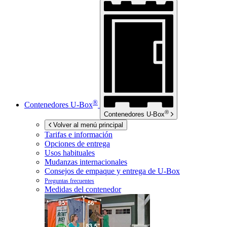
®
Contenedores
U-Box
®
Contenedores
U-Box
Volver al menú principal
Tarifas e información
Opciones de entrega
Usos habituales
Mudanzas internacionales
Consejos de empaque y entrega de
U-Box
Preguntas frecuentes
Medidas del contenedor