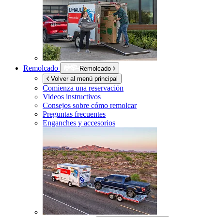
Remolcado
Remolcado
Volver al menú principal
Comienza una reservación
Videos instructivos
Consejos sobre cómo remolcar
Preguntas frecuentes
Enganches y accesorios