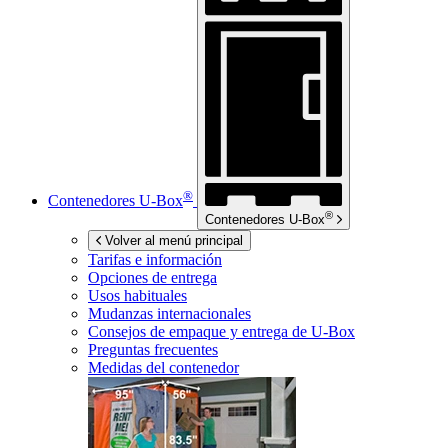
®
Contenedores
U-Box
®
Contenedores
U-Box
Volver al menú principal
Tarifas e información
Opciones de entrega
Usos habituales
Mudanzas internacionales
Consejos de empaque y entrega de
U-Box
Preguntas frecuentes
Medidas del contenedor