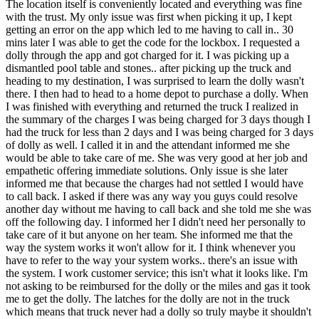
The location itself is conveniently located and everything was fine
with the trust. My only issue was first when picking it up, I kept
getting an error on the app which led to me having to call in.. 30
mins later I was able to get the code for the lockbox. I requested a
dolly through the app and got charged for it. I was picking up a
dismantled pool table and stones.. after picking up the truck and
heading to my destination, I was surprised to learn the dolly wasn't
there. I then had to head to a home depot to purchase a dolly. When
I was finished with everything and returned the truck I realized in
the summary of the charges I was being charged for 3 days though I
had the truck for less than 2 days and I was being charged for 3 days
of dolly as well. I called it in and the attendant informed me she
would be able to take care of me. She was very good at her job and
empathetic offering immediate solutions. Only issue is she later
informed me that because the charges had not settled I would have
to call back. I asked if there was any way you guys could resolve
another day without me having to call back and she told me she was
off the following day. I informed her I didn't need her personally to
take care of it but anyone on her team. She informed me that the
way the system works it won't allow for it. I think whenever you
have to refer to the way your system works.. there's an issue with
the system. I work customer service; this isn't what it looks like. I'm
not asking to be reimbursed for the dolly or the miles and gas it took
me to get the dolly. The latches for the dolly are not in the truck
which means that truck never had a dolly so truly maybe it shouldn't