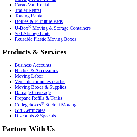
Cargo Van Rental
Trailer Rental
Towing Rental
Dollies & Furniture Pads
®
U-Box
Moving & Storage Containers
Self-Storage Units
Reusable Plastic Moving Boxes
Products & Services
Business Accounts
Hitches & Accessories
Moving Labor
Venta de camiones usados
Moving Boxes & Supplies
Damage Coverage
Propane Refills & Tanks
®
Collegeboxes
Student Moving
Gift Certificates
Discounts & Specials
Partner With Us