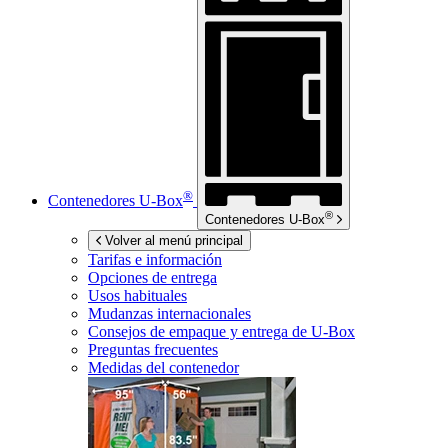
®
Contenedores
U-Box
®
Contenedores
U-Box
Volver al menú principal
Tarifas e información
Opciones de entrega
Usos habituales
Mudanzas internacionales
Consejos de empaque y entrega de
U-Box
Preguntas frecuentes
Medidas del contenedor