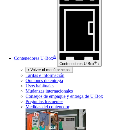
®
Contenedores
U-Box
®
Contenedores
U-Box
Volver al menú principal
Tarifas e información
Opciones de entrega
Usos habituales
Mudanzas internacionales
Consejos de empaque y entrega de
U-Box
Preguntas frecuentes
Medidas del contenedor