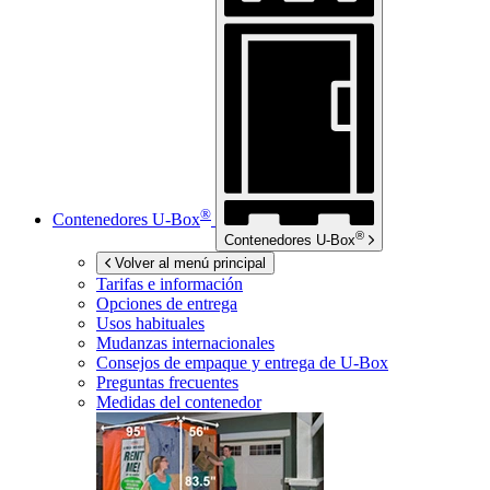
®
Contenedores
U-Box
®
Contenedores
U-Box
Volver al menú principal
Tarifas e información
Opciones de entrega
Usos habituales
Mudanzas internacionales
Consejos de empaque y entrega de
U-Box
Preguntas frecuentes
Medidas del contenedor