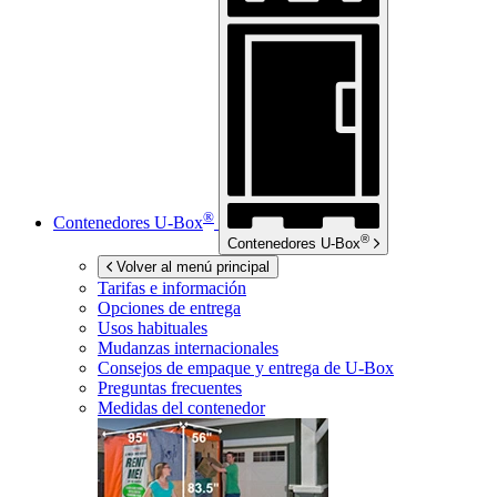
®
Contenedores
U-Box
®
Contenedores
U-Box
Volver al menú principal
Tarifas e información
Opciones de entrega
Usos habituales
Mudanzas internacionales
Consejos de empaque y entrega de
U-Box
Preguntas frecuentes
Medidas del contenedor