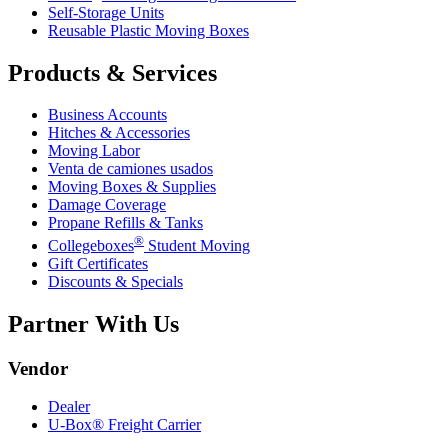
Self-Storage Units
Reusable Plastic Moving Boxes
Products & Services
Business Accounts
Hitches & Accessories
Moving Labor
Venta de camiones usados
Moving Boxes & Supplies
Damage Coverage
Propane Refills & Tanks
®
Collegeboxes
Student Moving
Gift Certificates
Discounts & Specials
Partner With Us
Vendor
Dealer
U-Box® Freight Carrier