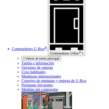
®
Contenedores
U-Box
®
Contenedores
U-Box
Volver al menú principal
Tarifas e información
Opciones de entrega
Usos habituales
Mudanzas internacionales
Consejos de empaque y entrega de
U-Box
Preguntas frecuentes
Medidas del contenedor