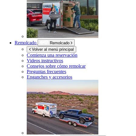
Remolcado
Remolcado
Volver al menú principal
Comienza una reservación
Videos instructivos
Consejos sobre cómo remolcar
Preguntas frecuentes
Enganches y accesorios