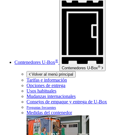
®
Contenedores
U-Box
®
Contenedores
U-Box
Volver al menú principal
Tarifas e información
Opciones de entrega
Usos habituales
Mudanzas internacionales
Consejos de empaque y entrega de
U-Box
Preguntas frecuentes
Medidas del contenedor