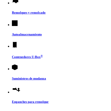
Remolques y remolcado
Autoalmacenamiento
®
Contenedores
U-Box
Suministros de mudanza
Enganches para remolque