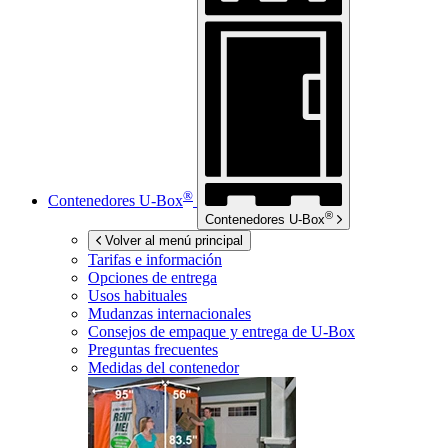
®
Contenedores
U-Box
®
Contenedores
U-Box
Volver al menú principal
Tarifas e información
Opciones de entrega
Usos habituales
Mudanzas internacionales
Consejos de empaque y entrega de
U-Box
Preguntas frecuentes
Medidas del contenedor