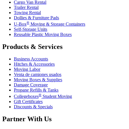
Cargo Van Rental
Trailer Rental
Towing Rental
Dollies & Furniture Pads
®
U-Box
Moving & Storage Containers
Self-Storage Units
Reusable Plastic Moving Boxes
Products & Services
Business Accounts
Hitches & Accessories
Moving Labor
Venta de camiones usados
Moving Boxes & Supplies
Damage Coverage
Propane Refills & Tanks
®
Collegeboxes
Student Moving
Gift Certificates
Discounts & Specials
Partner With Us