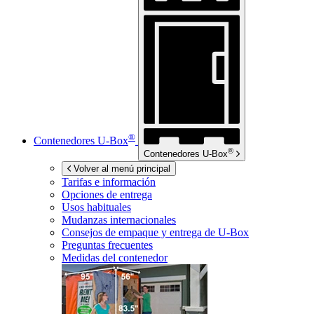
®
Contenedores
U-Box
®
Contenedores
U-Box
Volver al menú principal
Tarifas e información
Opciones de entrega
Usos habituales
Mudanzas internacionales
Consejos de empaque y entrega de
U-Box
Preguntas frecuentes
Medidas del contenedor