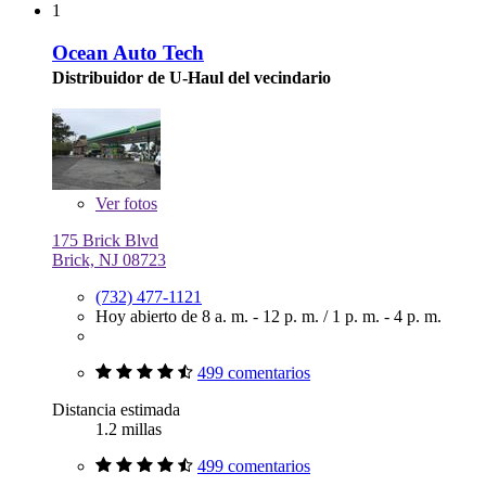
1
Ocean Auto Tech
Distribuidor de U-Haul del vecindario
Ver
fotos
175 Brick Blvd
Brick, NJ 08723
(732) 477-1121
Hoy abierto de
8 a. m. - 12 p. m.
/
1 p. m. - 4 p. m.
499 comentarios
Distancia estimada
1.2 millas
499 comentarios