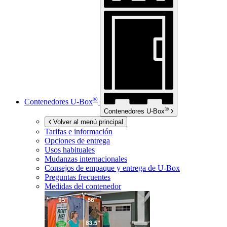
®
Contenedores
U-Box
®
Contenedores
U-Box
Volver al menú principal
Tarifas e información
Opciones de entrega
Usos habituales
Mudanzas internacionales
Consejos de empaque y entrega de
U-Box
Preguntas frecuentes
Medidas del contenedor