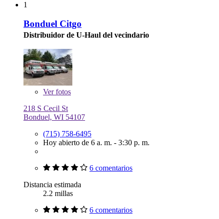
1
Bonduel Citgo
Distribuidor de U-Haul del vecindario
Ver
fotos
218 S Cecil St
Bonduel, WI 54107
(715) 758-6495
Hoy abierto de 6 a. m. - 3:30 p. m.
6 comentarios
Distancia estimada
2.2 millas
6 comentarios