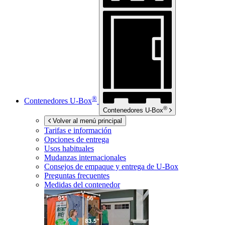
®
Contenedores
U-Box
®
Contenedores
U-Box
Volver al menú principal
Tarifas e información
Opciones de entrega
Usos habituales
Mudanzas internacionales
Consejos de empaque y entrega de
U-Box
Preguntas frecuentes
Medidas del contenedor