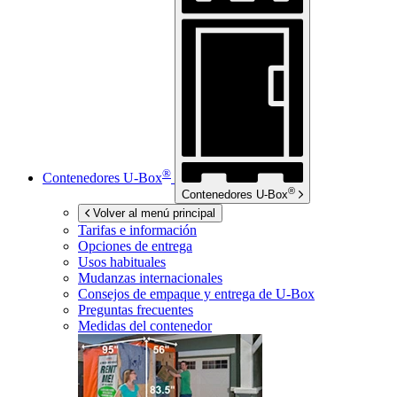
®
Contenedores
U-Box
®
Contenedores
U-Box
Volver al menú principal
Tarifas e información
Opciones de entrega
Usos habituales
Mudanzas internacionales
Consejos de empaque y entrega de
U-Box
Preguntas frecuentes
Medidas del contenedor